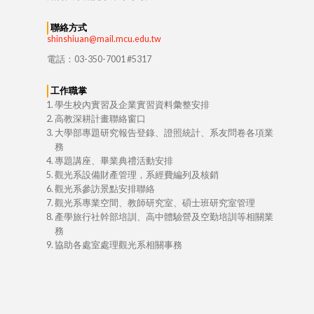
聯絡方式
shinshiuan@mail.mcu.edu.tw
電話：03-350-7001 #5317
工作職掌
學生校內實習及企業實習資料彙整安排
高教深耕計畫聯絡窗口
大學部專題研究報告登錄、證照統計、系友問卷各項業
務
專題講座、畢業典禮活動安排
觀光系設備財產管理，系經費編列及核銷
觀光系參訪景點安排聯絡
觀光系專業空間、教師研究室、碩士班研究室管理
產學旅行社幹部培訓、高中體驗營及空勤培訓等相關業
務
協助各處室處理觀光系相關事務