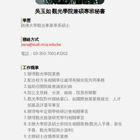
吳玉如 觀光學院兼碩專班秘書
學歷
銘傳大學觀光事業學系碩士
聯絡方式
yuru@mail.mcu.edu.tw
電話：03-350-7001 #3202
工作職掌
辦理觀光學院業務
配合校方各相關單位處理有關全院共同事務
協助召開院級會議並紀錄
院公文登錄、分派、核稿，院系所聯繫
觀光學院對外聯絡窗口。如國際旅展業務接洽、人才
招募及評選等事宜
辦理每年定期學術研討會相關事宜
辦理觀光旅遊研究學刊相關事宜
主辦大學部及碩士班招生相關業務(觀光人手冊、新生
手冊、觀光學院簡介資料)
主辦碩士在職專班業務