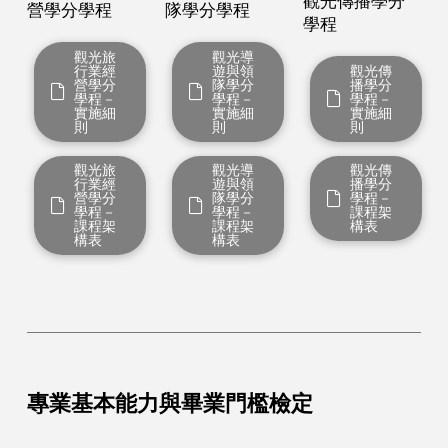
觀光傳播學分
營學分學程
隊學分學程
學程
觀光旅
觀光導
行業經
遊與領
觀光傳
營學分
隊學分
播學分
學程－
學程－
學程－
實施細
實施細
實施細
則
則
則
觀光旅
觀光導
觀光傳
行業經
遊與領
播學分
營學分
隊學分
學程－
學程－
學程－
課程架
課程架
課程架
構表
構表
構表
專業基本能力與畢業門檻檢定