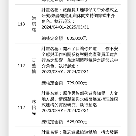
計畫名稱：旅館員工離職傾向中介模式之
研究:兼論知覺組織休閒支持調節式中介
洪
角色。執行起迄：
113
琪
2024/04/01~2025/03/31
曜
總核定金額：835,000元
計畫名稱：開不了口讓你知道！工作不安
全感與工作相關反芻對觀光產業員工建言
古
行為之影響：兼論關懷型氣候之調節式中
112
璧
介角色。執行起迄：
慎
2023/08/01~2024/07/31
總核定金額：799,000元
計畫名稱：原住民族部落遊客知覺、人文
地方感、情感凝聚與永續發展支持理論模
林
式建構的實證研究。執行起迄：
112
怡
2023/08/01~2024/07/31
先
總核定金額：525,000元
計畫名稱：難忘遊戲旅遊體驗：構念發展