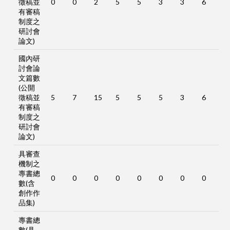
徵稿並
0
0
2
5
5
3
3
6
有審稿
制度之
研討會
論文)
國內研
討會論
文篇數
(公開
徵稿並
5
7
15
5
5
5
3
6
有審稿
制度之
研討會
論文)
具審查
機制之
專書總
0
0
0
0
0
0
0
0
數(含
創作作
品集)
專書總
數(具