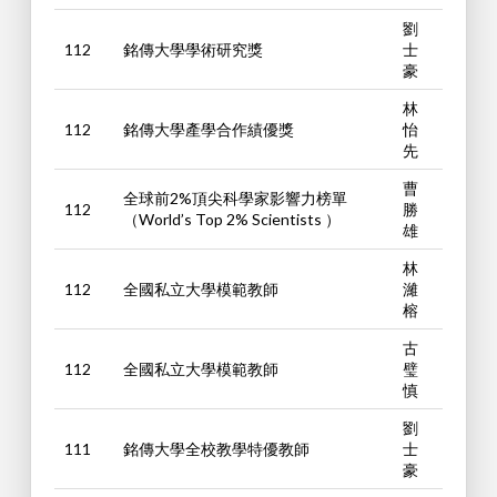
劉
112
銘傳大學學術研究獎
士
豪
林
112
銘傳大學產學合作績優獎
怡
先
曹
全球前2%頂尖科學家影響力榜單
112
勝
（World’s Top 2% Scientists ）
雄
林
112
全國私立大學模範教師
濰
榕
古
112
全國私立大學模範教師
璧
慎
劉
111
銘傳大學全校教學特優教師
士
豪