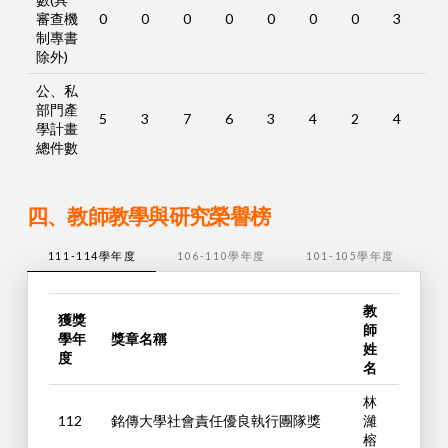
審查機
0
0
0
0
0
0
0
3
制專書
除外)
公、私
部門產
5
3
7
6
3
4
2
4
學計畫
總件數
四、教師教學與研究榮譽榜
111-114學年度
106-110學年度
101-105學年度
1
教
獲獎
師
學年
獎章名稱
姓
度
名
林
112
銘傳大學社會責任優良執行團隊獎
濰
榕