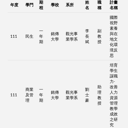
期
姓
職
計畫
年度
學門
學校
系所
程
名
稱
名稱
國際
視野
素養
一
李
副
銘傳
觀光事
與在
111
民生
年
長
教
大學
業學系
地文
期
斌
授
化環
境反
思
培育
學生
謀職
力-
助
改善
商業
一
劉
銘傳
觀光事
理
人力
111
及管
年
士
大學
業學系
教
資源
理
期
豪
授
管理
教學
成效
之研
究