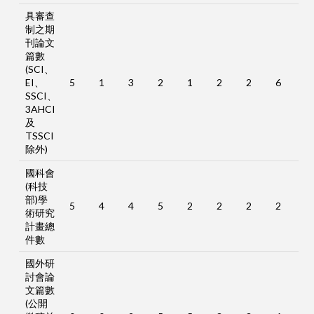
具審查
制之期
刊論文
篇數
(SCI、
EI、
5
1
3
2
1
2
2
6
SSCI、
3AHCI
及
TSSCI
除外)
國科會
(科技
部)學
5
4
4
5
2
2
2
2
術研究
計畫總
件數
國外研
討會論
文篇數
(公開