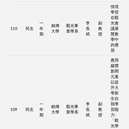
情境
學習
在觀
一
李
副
光會
銘傳
觀光事
110
民生
年
長
教
議展
大學
業學系
期
斌
授
覽教
學中
的應
用
應用
媒體
新聞
元素
以提
升大
學新
生自
一
李
副
我學
銘傳
觀光事
109
民生
年
長
教
習能
大學
業學系
期
斌
授
力-
「觀
光學