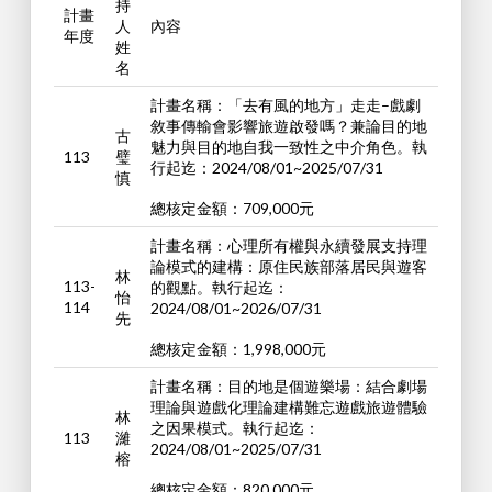
持
計畫
人
內容
年度
姓
名
計畫名稱：「去有風的地方」走走–戲劇
敘事傳輸會影響旅遊啟發嗎？兼論目的地
古
魅力與目的地自我一致性之中介角色。執
113
璧
行起迄：2024/08/01~2025/07/31
慎
總核定金額：709,000元
計畫名稱：心理所有權與永續發展支持理
論模式的建構：原住民族部落居民與遊客
林
113-
的觀點。執行起迄：
怡
114
2024/08/01~2026/07/31
先
總核定金額：1,998,000元
計畫名稱：目的地是個遊樂場：結合劇場
理論與遊戲化理論建構難忘遊戲旅遊體驗
林
之因果模式。執行起迄：
113
濰
2024/08/01~2025/07/31
榕
總核定金額：820,000元