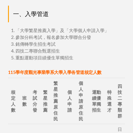
一、入學管道
「大學繁星推薦入學」及「大學個人申請入學」
參加分科考試，報名參加大學聯合分發
銘傳轉學生招生考試
四技二專聯合甄選招生
重點運動項目績優生單獨招生
115學年度觀光事業學系大學入學各管道核定人數
繁
個
四
星
人
核
考
繁
個
運動
特
技
推
申
定
班
試
星
人
績優
殊
二
薦
請
人
數
分
推
申
單獨
選
專
原
原
數
發
薦
請
招生
才
類
住
住
群
民
民
日