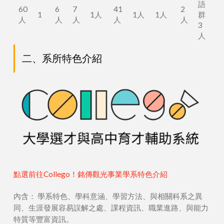
語
60
6
7
41
2
1
1人
1人
1人
群
人
人
人
人
人
3
人
二、系所特色介紹
點選前往Collego！銘傳觀光事業學系特色介紹
內含： 學系特色、學科意涵、學習方法、與相關科系之異
同、生涯發展容易誤解之處、課程資訊、職業進路、與能力
特質等豐富資訊。